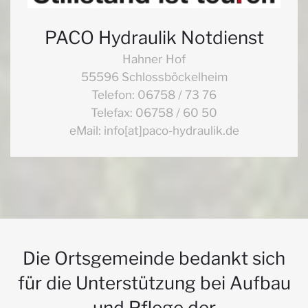
PACO Hydraulik Notdienst
Hahner Hof
55596 Schlossböckelheim
Telefon: 06758 / 73 76
Telefax: 06758 / 60 50
eMail: info[at]paco-hydraulik.de
Die Ortsgemeinde bedankt sich
für die Unterstützung bei Aufbau
und Pflege der