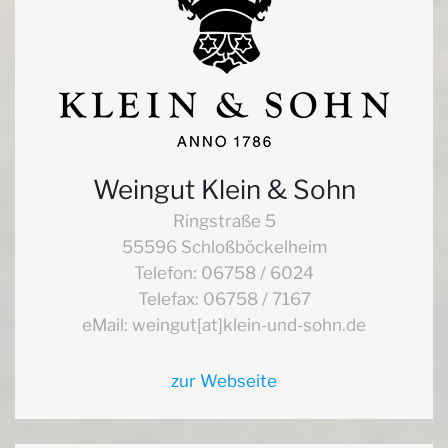
Weingut Klein & Sohn
Ringstraße 5
55596 Schloßböckelheim
Telefon: 06758 / 6024
Telefax: 06758 / 7167
eMail: weingut[at]klein-und-sohn.de
zur Webseite