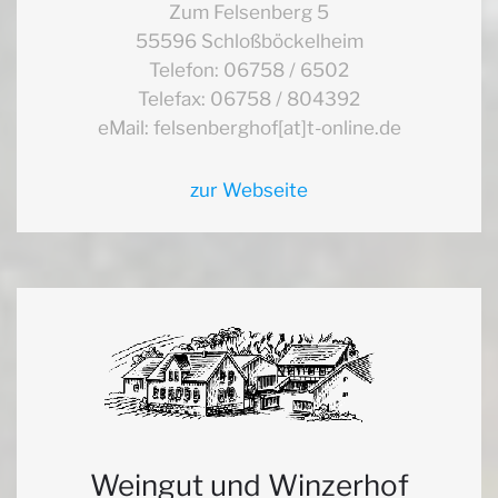
Zum Felsenberg 5
55596 Schloßböckelheim
Telefon: 06758 / 6502
Telefax: 06758 / 804392
eMail: felsenberghof[at]t-online.de
zur Webseite
Weingut und Winzerhof