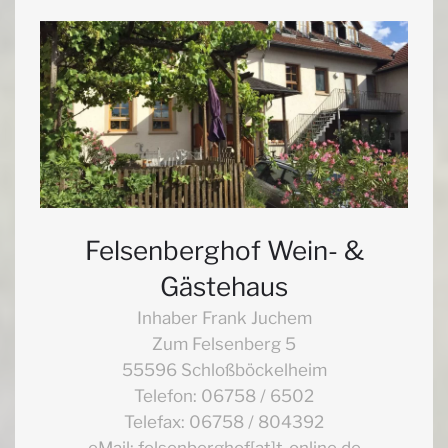
Felsenberghof Wein- &
Gästehaus
Inhaber Frank Juchem
Zum Felsenberg 5
55596 Schloßböckelheim
Telefon: 06758 / 6502
Telefax: 06758 / 804392
eMail: felsenberghof[at]t-online.de