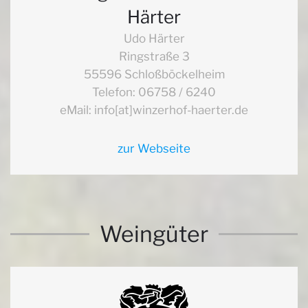
Härter
Udo Härter
Ringstraße 3
55596 Schloßböckelheim
Telefon: 06758 / 6240
eMail: info[at]winzerhof-haerter.de
zur Webseite
Weingüter