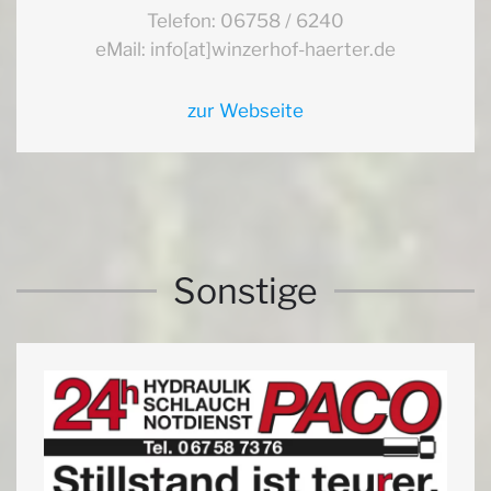
Telefon: 06758 / 6240
eMail: info[at]winzerhof-haerter.de
zur Webseite
Sonstige